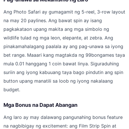
Ang Photo Safari ay gumagamit ng 5-reel, 3-row layout
na may 20 paylines. Ang bawat spin ay isang
pagkakataon upang makita ang mga simbolo ng
wildlife tulad ng mga leon, elepante, at zebra. Ang
pinakamahalagang paalala ay ang pag-unawa sa iyong
bet range. Maaari kang magtakda ng 99bongames taya
mula 0.01 hanggang 1 coin bawat linya. Siguraduhing
suriin ang iyong kabuuang taya bago pindutin ang spin
button upang manatili sa loob ng iyong nakalaang
budget.
Mga Bonus na Dapat Abangan
Ang laro ay may dalawang pangunahing bonus feature
na nagbibigay ng excitement: ang Film Strip Spin at