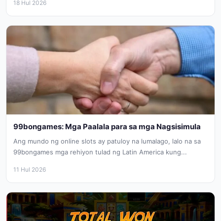
18 Hul 2026
99bongames: Mga Paalala para sa mga Nagsisimula
Ang mundo ng online slots ay patuloy na lumalago, lalo na sa
99bongames mga rehiyon tulad ng Latin America kung...
11 Hul 2026