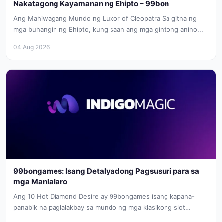
Nakatagong Kayamanan ng Ehipto – 99bon
Ang Mahiwagang Mundo ng Luxor of Cleopatra Sa gitna ng
mga buhangin ng Ehipto, kung saan ang mga gintong anino...
04 Aug 2026
99bongames: Isang Detalyadong Pagsusuri para sa
mga Manlalaro
Ang 10 Hot Diamond Desire ay 99bongames isang kapana-
panabik na paglalakbay sa mundo ng mga klasikong slot
machine na hatid...