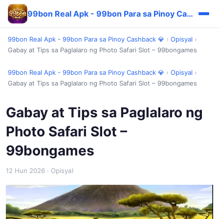
99bon Real Apk - 99bon Para sa Pinoy Cashback 💎
99bon Real Apk - 99bon Para sa Pinoy Cashback 💎
›
Opisyal
›
Gabay at Tips sa Paglalaro ng Photo Safari Slot – 99bongames
99bon Real Apk - 99bon Para sa Pinoy Cashback 💎
›
Opisyal
›
Gabay at Tips sa Paglalaro ng Photo Safari Slot – 99bongames
Gabay at Tips sa Paglalaro ng
Photo Safari Slot –
99bongames
12 Hun 2026
· Opisyal