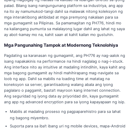
palad. Bilang isang nangungunang platform sa industriya, ang app
na ito ay namumukod-tangi dahil sa malawak nitong koleksyon ng
mga interaktibong aktibidad at mga premyong nakalaan para sa
mga gumagamit sa Pilipinas. Sa pamamagitan ng PH776, hindi mo
na kailangang pumunta sa malalayong lugar dahil ang lahat ng saya
ay abot-kamay mo na, kahit saan at kahit kailan mo gustuhin.
Mga Pangunahing Tampok at Modernong Teknolohiya
Pagdating sa karanasan ng gumagamit, ang PH776 ay nag-aalok ng
isang napakakinis na performance na hindi naglalag o nag-i-stuck.
Ang interface nito ay intuitive at madaling intindihin, kaya kahit ang
mga bagong gumagamit ay hindi mahihirapang mag-navigate sa
loob ng app. Dahil sa mabilis na loading time at matatag na
koneksyon sa server, garantisadong walang abala ang iyong
paglalaro o paggamit, basta’t mayroon kang internet connection.
Ang seguridad ng iyong data ay priyoridad din, kaya gumagamit
ang app ng advanced encryption para sa iyong kapayapaan ng isip.
Mabilis at madaling proseso ng pagpaparehistro para sa lahat
ng bagong miyembro.
Suporta para sa iba’t ibang uri ng mobile devices, mapa-Android